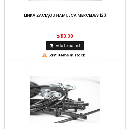
LINKA ZACIĄGU HAMULCA MERCEDES 123
Price
zł110.00
Add to basket


Last items in stock