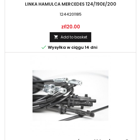
LINKA HAMULCA MERCEDES 124/190E/200
1244201185
Price
zł120.00
Add to basket


Wysyłka w ciągu 14 dni