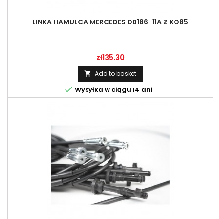
LINKA HAMULCA MERCEDES DB186-11A Z KO85
Price
zł135.30
Add to basket


Wysyłka w ciągu 14 dni