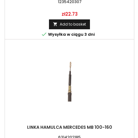
1235420307
Price
zł22.73
Add to basket


Wysyłka w ciągu 3 dni
LINKA HAMULCA MERCEDES MB 100-160
6314202185