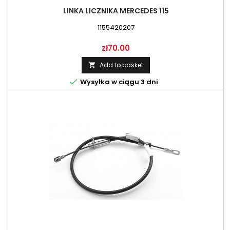
LINKA LICZNIKA MERCEDES 115
1155420207
Price
zł70.00
Add to basket


Wysyłka w ciągu 3 dni