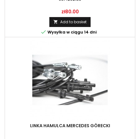
Price
zł80.00
Add to basket


Wysyłka w ciągu 14 dni
LINKA HAMULCA MERCEDES GÓRECKI