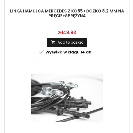
LINKA HAMULCA MERCEDES Z KO85+OCZKO 8,2 MM NA
PRĘCIE+SPRĘŻYNA
Price
zł148.83
Add to basket


Wysyłka w ciągu 14 dni