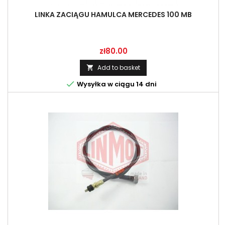
LINKA ZACIĄGU HAMULCA MERCEDES 100 MB
Price
zł80.00
Add to basket


Wysyłka w ciągu 14 dni