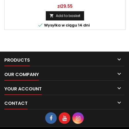
Price
zł29.55
Add to basket


Wysyłka w ciągu 14 dni

PRODUCTS

OUR COMPANY

YOUR ACCOUNT

CONTACT