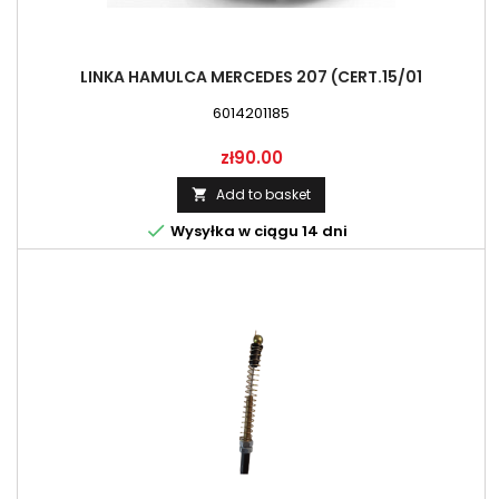
LINKA HAMULCA MERCEDES 207 (CERT.15/01
6014201185
Price
zł90.00
Add to basket


Wysyłka w ciągu 14 dni