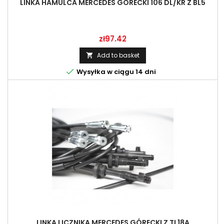
LINKA HAMULCA MERCEDES GÓRECKI 106 DL/KR Z BL5
Price
zł97.42
Add to basket


Wysyłka w ciągu 14 dni
LINKA LICZNIKA MERCEDES GÓRECKI Z TL18A