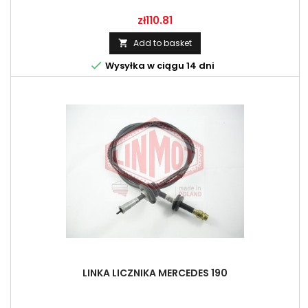
Price
zł110.81
Add to basket


Wysyłka w ciągu 14 dni
LINKA LICZNIKA MERCEDES 190