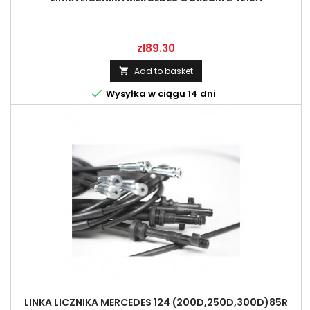
Price
zł89.30
Add to basket


Wysyłka w ciągu 14 dni
LINKA LICZNIKA MERCEDES 124 (200D,250D,300D)85R