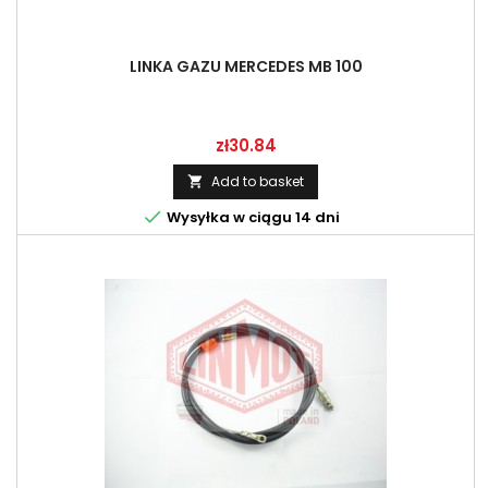
LINKA GAZU MERCEDES MB 100
Price
zł30.84
Add to basket


Wysyłka w ciągu 14 dni