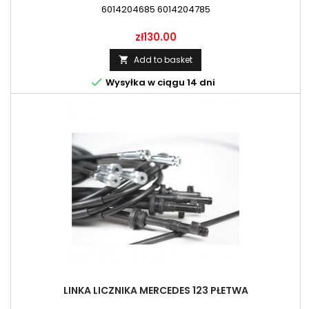
6014204685 6014204785
Price
zł130.00
Add to basket


Wysyłka w ciągu 14 dni
LINKA LICZNIKA MERCEDES 123 PŁETWA