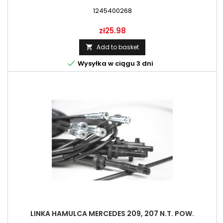
1245400268
Price
zł25.98
Add to basket


Wysyłka w ciągu 3 dni
LINKA HAMULCA MERCEDES 209, 207 N.T. POW.