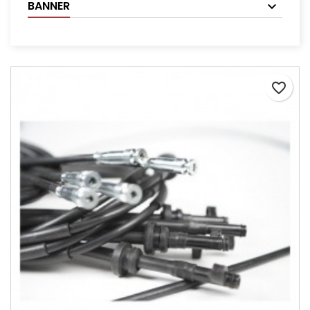
BANNER
favorite_border