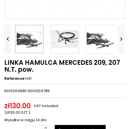




LINKA HAMULCA MERCEDES 209, 207
N.T. pow.
Reference
H31
6014204685 6014204785
zł130.00
VAT included
(zł130.00 SZT.)
Wysyłka w ciągu 14 dni