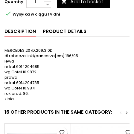
Add to basket
Quantity


Wysyłka w ciągu 14 dni
DESCRIPTION
PRODUCT DETAILS
MERCEDES 207D,209,310D
dł.robocza linki/pancerza[cm] 186/95
lewa
nr kat.6014204685
wg.Cofel 10.9872
prawa
nr kat.6014204785
wg.Cofel 10.9871
rok prod. 86...
z bla
16 OTHER PRODUCTS IN THE SAME CATEGORY:
<
>
favorite_border
favorite_border