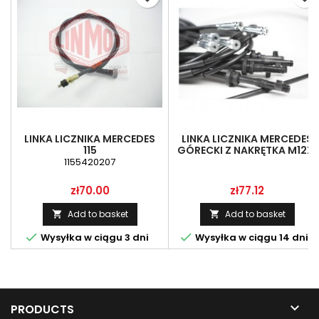
LINKA LICZNIKA MERCEDES
LINKA LICZNIKA MERCEDES
115
GÓRECKI Z NAKRĘTKA M12X1
1155420207
Price
Price
zł70.00
zł77.12
Add to basket
Add to basket




Wysyłka w ciągu 3 dni
Wysyłka w ciągu 14 dni

PRODUCTS