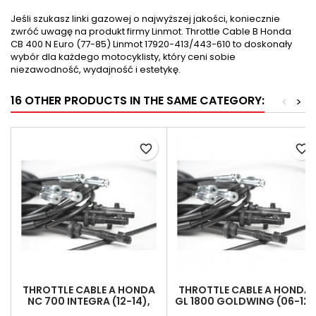
Jeśli szukasz linki gazowej o najwyższej jakości, koniecznie
zwróć uwagę na produkt firmy Linmot. Throttle Cable B Honda
CB 400 N Euro (77-85) Linmot 17920-413/443-610 to doskonały
wybór dla każdego motocyklisty, który ceni sobie
niezawodność, wydajność i estetykę.
16 OTHER PRODUCTS IN THE SAME CATEGORY:
<
>
favorite_border
favorite_border
THROTTLE CABLE A HONDA
THROTTLE CABLE A HONDA
NC 700 INTEGRA (12-14),
GL 1800 GOLDWING (06-12)
LINMOT 17910-MGS-D71
LINMOT 17910-MCA-A60