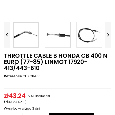




THROTTLE CABLE B HONDA CB 400 N
EURO (77-85) LINMOT 17920-
413/443-610
Reference
GHZCB400
zł43.24
VAT included
(zł43.24 SZT.)
Wysyłka w ciągu 3 dni