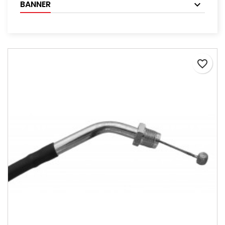
BANNER
favorite_border