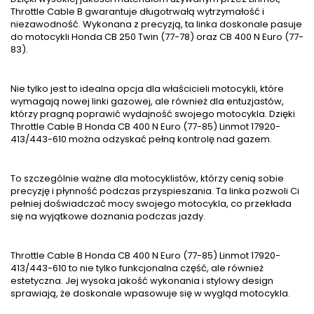
Throttle Cable B gwarantuje długotrwałą wytrzymałość i
niezawodność. Wykonana z precyzją, ta linka doskonale pasuje
do motocykli Honda CB 250 Twin (77-78) oraz CB 400 N Euro (77-
83).
Nie tylko jest to idealna opcja dla właścicieli motocykli, które
wymagają nowej linki gazowej, ale również dla entuzjastów,
którzy pragną poprawić wydajność swojego motocykla. Dzięki
Throttle Cable B Honda CB 400 N Euro (77-85) Linmot 17920-
413/443-610 można odzyskać pełną kontrolę nad gazem.
To szczególnie ważne dla motocyklistów, którzy cenią sobie
precyzję i płynność podczas przyspieszania. Ta linka pozwoli Ci
pełniej doświadczać mocy swojego motocykla, co przekłada
się na wyjątkowe doznania podczas jazdy.
Throttle Cable B Honda CB 400 N Euro (77-85) Linmot 17920-
413/443-610 to nie tylko funkcjonalna część, ale również
estetyczna. Jej wysoka jakość wykonania i stylowy design
sprawiają, że doskonale wpasowuje się w wygląd motocykla.