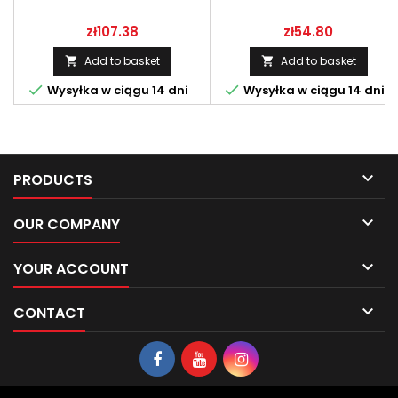
Price
Price
zł107.38
zł54.80
Add to basket
Add to basket




Wysyłka w ciągu 14 dni
Wysyłka w ciągu 14 dni

PRODUCTS

OUR COMPANY

YOUR ACCOUNT

CONTACT