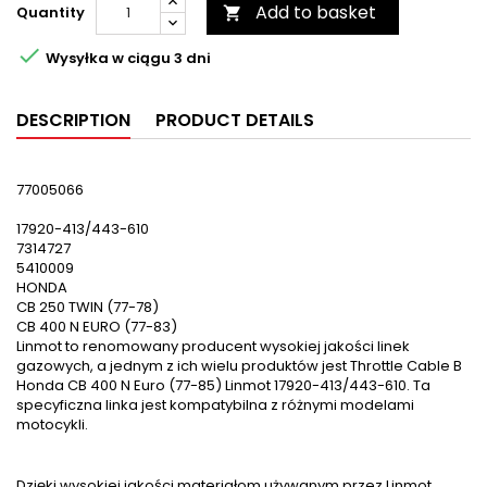
Add to basket
Quantity


Wysyłka w ciągu 3 dni
DESCRIPTION
PRODUCT DETAILS
77005066
17920-413/443-610
7314727
5410009
HONDA
CB 250 TWIN (77-78)
CB 400 N EURO (77-83)
Linmot to renomowany producent wysokiej jakości linek
gazowych, a jednym z ich wielu produktów jest Throttle Cable B
Honda CB 400 N Euro (77-85) Linmot 17920-413/443-610. Ta
specyficzna linka jest kompatybilna z różnymi modelami
motocykli.
Dzięki wysokiej jakości materiałom używanym przez Linmot,