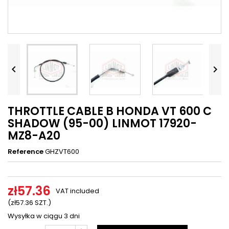




THROTTLE CABLE B HONDA VT 600 C
SHADOW (95-00) LINMOT 17920-
MZ8-A20
Reference
GHZVT600
zł57.36
VAT included
(zł57.36 SZT.)
Wysyłka w ciągu 3 dni