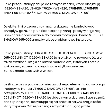
Linka przepustnicy pasuje do różnych modeli, które obejmują
17920-MZ8-A20, LG-026, 17920-KW9-920, 77011455, L77011455
oraz T.05.10.02.02 /7 HONDA VT 600 C SHADOW (95-00).
Dzięki tej linii przepustnicy można skutecznie kontrolować
przepływ gazu, co przekłada się na płynną i precyzyjną jazdę.
Doskonałe dopasowanie do modeli motocykli Honda VT 600 C
SHADOW (95-00) umożliwia bezproblemową instalację.
Linka przepustnicy THROTTLE CABLE B HONDA VT 600 C SHADOW
(95-00) LINMOT 17920-MZ8-A20 to nie tylko niezawodność, ale
także trwałość. Dzięki solidnym materiałom, z których została
wykonana, zapewnia długotrwałe użytkowanie bez
konieczności częstych wymian.
Jeśli szukasz wydajnego i niezawodnego elementu do swojego
motocykla Honda VT 600 C SHADOW (95-00), to linia
przepustnicy THROTTLE CABLE B HONDA VT 600 C SHADOW (95-
00) LINMOT 17920-MZ8-A20 jest idealnym wyborem. Zaoszczędź
czas i pieniądze, decydując się na produkt najwyższej jakości,
który zapewni Ci bezpieczną i satysfakcjonującą jazdę.