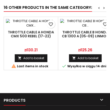
16 OTHER PRODUCTS IN THE SAME CATEGORY:
<
>
favorite_border
favorite_border
THROTTLE CABLE A HONDA
THROTTLE CABLE B HONDA
CMX 500 REBEL (17-22)
CB 1300 A (05-09) LINMOT
LINMOT 17910-MKG-A01
17920-MEJ-000
Price
Price
zł130.21
zł125.26
Add to basket
Add to basket




Last items in stock
Wysyłka w ciągu 14 dni

PRODUCTS