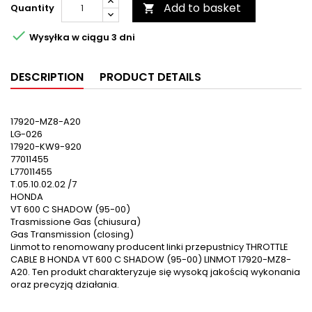
Add to basket
Quantity


Wysyłka w ciągu 3 dni
DESCRIPTION
PRODUCT DETAILS
17920-MZ8-A20
LG-026
17920-KW9-920
77011455
L77011455
T.05.10.02.02 /7
HONDA
VT 600 C SHADOW (95-00)
Trasmissione Gas (chiusura)
Gas Transmission (closing)
Linmot to renomowany producent linki przepustnicy THROTTLE
CABLE B HONDA VT 600 C SHADOW (95-00) LINMOT 17920-MZ8-
A20. Ten produkt charakteryzuje się wysoką jakością wykonania
oraz precyzją działania.