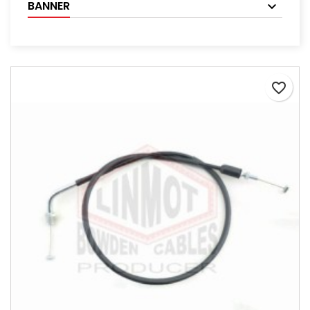
BANNER
favorite_border