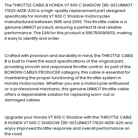
The THROTTLE CABLE B HONDA VT 600 C SHADOW (95-00) LINMOT
17920-MZ8-A20 is a high-quality replacement part designed
specifically for Honda VT 600 C Shadow motorcycles
manufactured between 1995 and 2000. This throttle cable is a
genuine LINMOT product, ensuring a perfect fit and reliable
performance. The EAN for this product is 5907500906113, making
it easy to identify and order.
Crafted with precision and durability in mind, the THROTTLE CABLE
B is built to meet the exact specifications of the original part,
providing smooth and responsive throttle control. As part of the
BOWDEN CABLES PRODUCER category, this cable is essential for
maintaining the proper functioning of the throttle system in
Honda motorcycles. Whether you are a motorcycle enthusiast
or a professional mechanic, this genuine LINMOT throttle cable
offers a dependable solution for replacing worn-out or
damaged cables.
Upgrade your Honda VT 600 C Shadow with the THROTTLE CABLE
B HONDA VT 600 C SHADOW (95-00) LINMOT 17920-MZ8-A20 and
enjoy improved throttle response and overall performance on
the road.