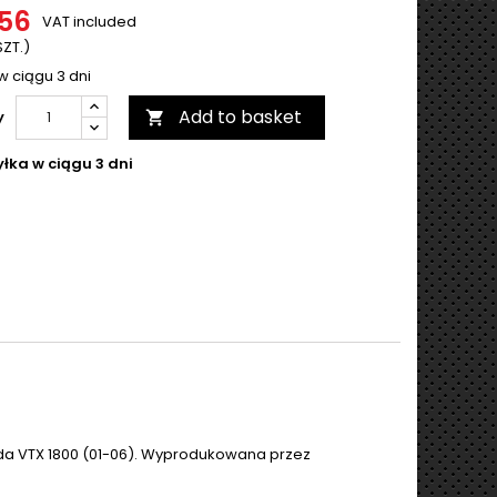
.56
VAT included
SZT.)
w ciągu 3 dni
Add to basket
y

łka w ciągu 3 dni
nda VTX 1800 (01-06). Wyprodukowana przez