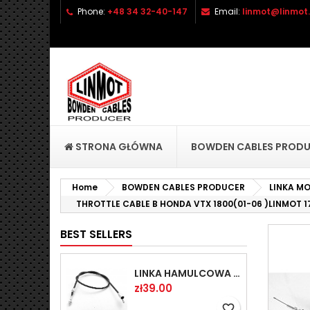
Phone:
+48 34 32-40-147
Email:
linmot@linmot.
A
C
S
add_circle_outline
Yo
Wi
STRONA GŁÓWNA
BOWDEN CABLES PROD
Home
BOWDEN CABLES PRODUCER
LINKA M
THROTTLE CABLE B HONDA VTX 1800(01-06 )LINMOT 
BEST SELLERS
LINKA HAMULCOWA PRZYCZEPY KNOTT 1440/1230 33921-1.14
Price
zł39.00
favorite_border