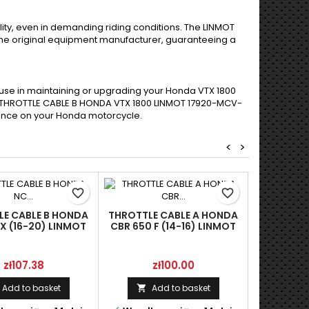
lity, even in demanding riding conditions. The LINMOT
 the original equipment manufacturer, guaranteeing a
or use in maintaining or upgrading your Honda VTX 1800
he THROTTLE CABLE B HONDA VTX 1800 LINMOT 17920-MCV-
mance on your Honda motorcycle.
<
>
favorite_border
favorite_border
E CABLE B HONDA
THROTTLE CABLE A HONDA
X (16-20) LINMOT
CBR 650 F (14-16) LINMOT
THROTTLE
920-MKA-D81
17910-MJE-D01
CBX 750 F
1792
Price
Price
zł107.38
zł100.00
P
z
Add to basket
Add to basket

A
