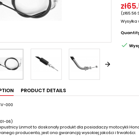
zł65
(zł65.56 
Wysyłka 
Quantit

Wysy

PTION
PRODUCT DETAILS
CV-000
(01-06)
zepustnicy Linmot to doskonały produkt dla posiadaczy motocykli Ho
nego producenta, jest ona gwarancją wysokiej jakości i trwałości.