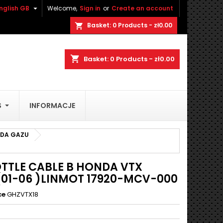

nglish GB
Welcome,
Sign in
or
Create an account
×
×
×
Basket:
0
Products - zł0.00
shopping_cart
shopping_cart
Basket:
0
Products - zł0.00
n
S
INFORMACJE
t
NDA GAZU
TTLE CABLE B HONDA VTX
(01-06 )LINMOT 17920-MCV-000
ce
GHZVTX18