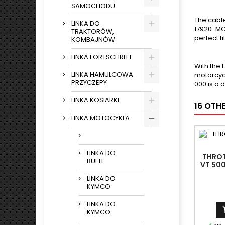
SAMOCHODU
The cable
LINKA DO
17920-MCV
TRAKTORÓW,
perfect f
KOMBAJNÓW
LINKA FORTSCHRITT
With the 
LINKA HAMULCOWA
motorcyc
PRZYCZEPY
000 is a 
LINKA KOSIARKI
16 OTH
LINKA MOTOCYKLA
LINKA DO
THROT
BUELL
VT 50
LINM
LINKA DO
KYMCO
LINKA DO
KYMCO