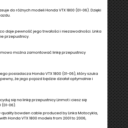
suje do różnych modeli Honda VTX 1800 (01-06). Dzięki
jazdu.
co daje pewność jego trwałości i niezawodności. Linka
ie przepustnicy.
roblemowo można zamontować linkę przepustnicy
ego posiadacza Honda VTX 1800 (01-06), który szuka
ć pewny, że jego pojazd będzie działał optymalnie i
uj się na linkę przepustnicy Linmot i ciesz się
 (01-06).
-quality bowden cable produced by Linka Motocykla,
e with Honda VTX 1800 models from 2001 to 2006,