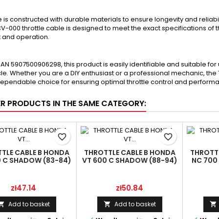
 is constructed with durable materials to ensure longevity and reliabi
-000 throttle cable is designed to meet the exact specifications of
it and operation.
EAN 5907500906298, this product is easily identifiable and suitable f
le. Whether you are a DIY enthusiast or a professional mechanic, t
dependable choice for ensuring optimal throttle control and perfor
ER PRODUCTS IN THE SAME CATEGORY:
favorite_border
favorite_border
TLE CABLE B HONDA
THROTTLE CABLE B HONDA
THROTTL
0 C SHADOW (83-84)
VT 600 C SHADOW (88-94)
NC 700 
OT 17920-MF5-000
LINMOT 17920-MR1-000
17
Price
Price
zł47.14
zł50.84
Add to basket
Add to basket


