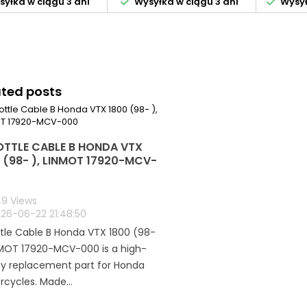


yłka w ciągu 3 dni
Wysyłka w ciągu 3 dni
Wysył
ated posts
TTLE CABLE B HONDA VTX
 (98- ), LINMOT 17920-MCV-
9 Views
26-06-22 21:48:50
tle Cable B Honda VTX 1800 (98-
NMOT 17920-MCV-000 is a high-
ty replacement part for Honda
cycles. Made...