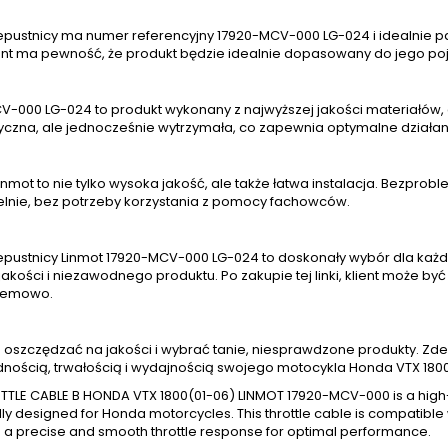
epustnicy ma numer referencyjny 17920-MCV-000 LG-024 i idealnie pa
ient ma pewność, że produkt będzie idealnie dopasowany do jego po
V-000 LG-024 to produkt wykonany z najwyższej jakości materiałów, 
tyczna, ale jednocześnie wytrzymała, co zapewnia optymalne działan
inmot to nie tylko wysoka jakość, ale także łatwa instalacja. Bezp
lnie, bez potrzeby korzystania z pomocy fachowców.
zepustnicy Linmot 17920-MCV-000 LG-024 to doskonały wybór dla każd
jakości i niezawodnego produktu. Po zakupie tej linki, klient może by
lemowo.
 oszczędzać na jakości i wybrać tanie, niesprawdzone produkty. Zdecyd
nością, trwałością i wydajnością swojego motocykla Honda VTX 1800
TTLE CABLE B HONDA VTX 1800(01-06) LINMOT 17920-MCV-000 is a high
lly designed for Honda motorcycles. This throttle cable is compatibl
 a precise and smooth throttle response for optimal performance.