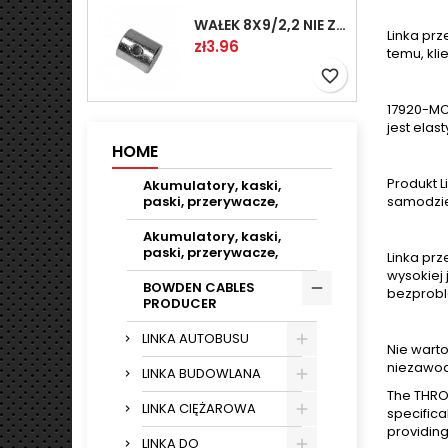
WAŁEK 8X9/2,2 NIE ZAMAWIAĆ
Linka prz
Price
zł3.96
temu, kl
favorite_border
17920-MC
jest elas
HOME
Produkt L
Akumulatory, kaski,
samodzie
paski, przerywacze,
Akumulatory, kaski,
paski, przerywacze,
Linka pr
wysokiej 
BOWDEN CABLES
bezprob
PRODUCER
LINKA AUTOBUSU
Nie warto
niezawod
LINKA BUDOWLANA
The THRO
LINKA CIĘŻAROWA
specifica
providing
LINKA DO