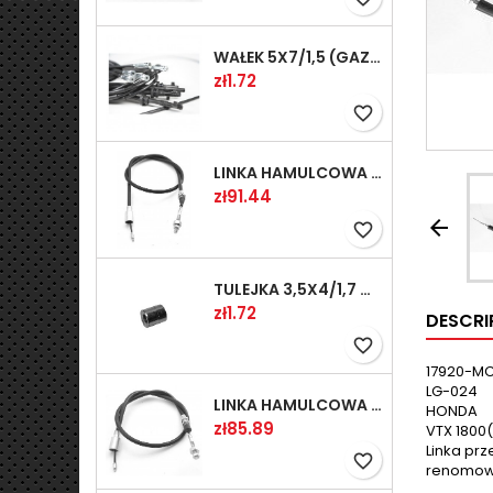
WAŁEK 5X7/1,5 (GAZ WSK)(PR5)
Price
zł1.72
favorite_border
LINKA HAMULCOWA PRZYCZEPY KNOTT 1240/1030 33921-1.11S
Price
zł91.44

favorite_border
TULEJKA 3,5X4/1,7 GAZÓW -OCYNK
Price
zł1.72
DESCRI
favorite_border
17920-M
LG-024
LINKA HAMULCOWA PRZYCZEPY KNOTT 1040/830 33921-1.07S
HONDA
Price
zł85.89
VTX 1800
Linka pr
favorite_border
renomowa