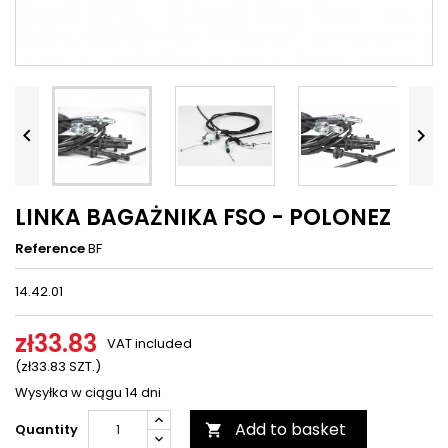




LINKA BAGAŻNIKA FSO - POLONEZ
Reference
BF
14.42.01
zł33.83
VAT included
(zł33.83 SZT.)
Wysyłka w ciągu 14 dni
Add to basket
Quantity
