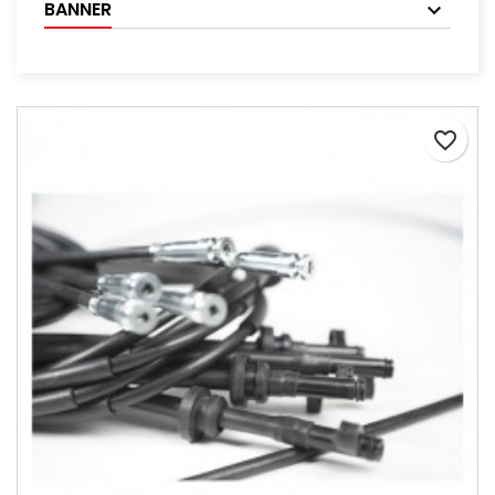
BANNER
favorite_border