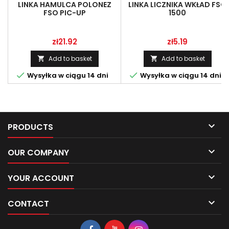
LINKA HAMULCA POLONEZ
LINKA LICZNIKA WKŁAD FSO
FSO PIC-UP
1500
Price
Price
zł21.92
zł5.19
Add to basket
Add to basket




Wysyłka w ciągu 14 dni
Wysyłka w ciągu 14 dni

PRODUCTS

OUR COMPANY

YOUR ACCOUNT

CONTACT