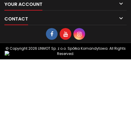

YOUR ACCOUNT

CONTACT
© Copyright 2026 LINMOT Sp. z o.o. Spółka Komandytowa. All Rights
Reserved.