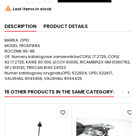

Last items in stock
DESCRIPTION
PRODUCT DETAILS
MARKA: OPEL
MODEL: FRONTIERA
ROCZNIK:95-98
OE: Numery katalogowe zamiennikówCOFLE 17.2725, COFLE
92.17.2725, KAWE 60.1100, LECOY 913130, RICAMBIFLEX GM 01360792,
SPJ 913130, TRISCAN 8140 241123
Numer katalogowy oryginałuOPEL 522604, OPEL 522617,
VAUXHALL 91143456, VAUXHALL 91144425
16 OTHER PRODUCTS IN THE SAME CATEGORY:
<
>
favorite_border
favorite_border