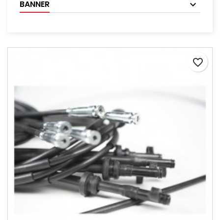
BANNER
favorite_border