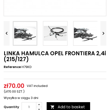




LINKA HAMULCA OPEL FRONTIERA 2,4i
(215/127)
Reference
H79KD
zł70.00
VAT included
(zł70.00 SZT.)
Wysyłka w ciągu 3 dni
Add to basket
Quantity
