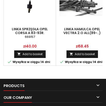
LINKA SPRZĘGŁA OPEL
LINKA HAMULCA OPEL
CORSA A 83-93R.
VECTRA 2.O ALL(89-..)
(KOMP.)
669157
Price
Price
zł40.00
zł58.45
Add to basket
Add to basket




Wysyłka w ciągu 14 dni
Wysyłka w ciągu 14 dni

PRODUCTS

OUR COMPANY