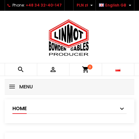


Phone:
+48 34 32-40-147
PLN zł
English GB
×
×
×
Add to wishlist
Create wishlist
Sign in
Utwórz nową listę
add_circle_outline
You need to be logged in to save products in your
Wishlist name
wishlist.
Cancel
Sign in
Cancel
Create wishlist
0


shopping_cart
MENU
HOME