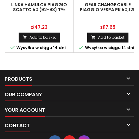
LINKA HAMULCA PIAGGIO
GEAR CHANGE CABLE
SCATTO 50 (92-93) TYŁ
PIAGGIO VESPA PK 50,125
GRAY LINMOT 195396
Price
Price
zł47.23
zł17.65
Add to basket
Add to basket




Wysyłka w ciągu 14 dni
Wysyłka w ciągu 14 dni

PRODUCTS

OUR COMPANY

YOUR ACCOUNT

CONTACT