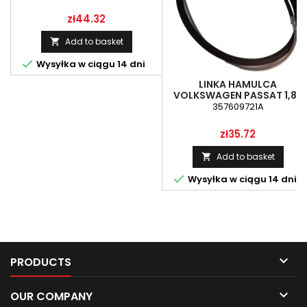
Price
zł44.32
Add to basket


Wysyłka w ciągu 14 dni
LINKA HAMULCA
VOLKSWAGEN PASSAT 1,8-
2,0 88.-93 R.
357609721A
Price
zł35.72
Add to basket


Wysyłka w ciągu 14 dni

PRODUCTS

OUR COMPANY