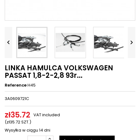




LINKA HAMULCA VOLKSWAGEN
PASSAT 1,8-2-2,8 93r...
Reference
H45
3A0609721C
zł35.72
VAT included
(zł35.72 SZT.)
Wysyłka w ciągu 14 dni