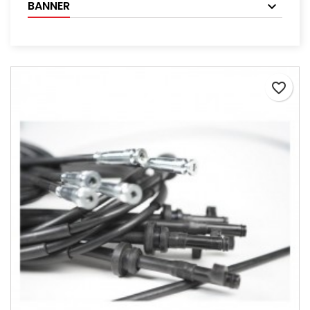
BANNER
favorite_border