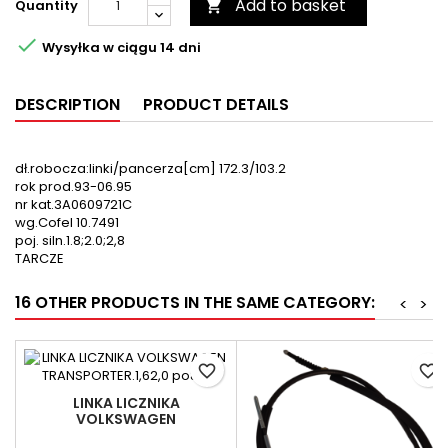
Add to basket
Quantity


Wysyłka w ciągu 14 dni
DESCRIPTION
PRODUCT DETAILS
dł.robocza:linki/pancerza[cm] 172.3/103.2
rok prod.93-06.95
nr kat.3A0609721C
wg.Cofel 10.7491
poj. siln.1.8;2.0;2,8
TARCZE
16 OTHER PRODUCTS IN THE SAME CATEGORY:
<
>
favorite_border
favorite_border
LINKA LICZNIKA
VOLKSWAGEN
TRANSPORTER.1,62,0 PO81R.