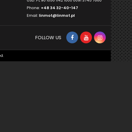
USD: PL 90 1050 1142 1000 0091 3745 7660
Phone:
+48 34 32-40-147
Email:
linmot@linmot.pl
FOLLOW US
d.