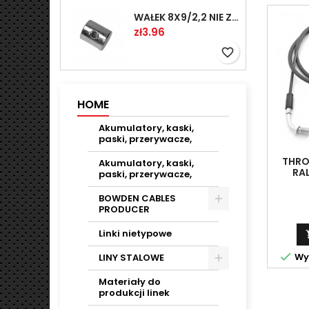
WAŁEK 8X9/2,2 NIE ZAMAWIAĆ
Price
zł3.96
favorite_border
HOME
Akumulatory, kaski,
paski, przerywacze,
THRO
Akumulatory, kaski,
RAL
paski, przerywacze,
LI
BOWDEN CABLES
PRODUCER
Linki nietypowe

Wys
LINY STALOWE
Materiały do
produkcji linek