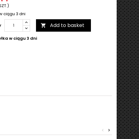
SZT.)
w ciągu 3 dni
Add to basket
y

łka w ciągu 3 dni
<
>