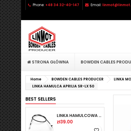
Phone:
+48 34 32-40-147
Email:
linmot@linmot.
A
C
S
add_circle_outline
Yo
Wi
STRONA GŁÓWNA
BOWDEN CABLES PROD
Home
BOWDEN CABLES PRODUCER
LINKA M
LINKA HAMULCA APRILIA SR-LX 50
BEST SELLERS
LINKA HAMULCOWA PRZYCZEPY KNOTT 1440/1230 33921-1.14
Price
zł39.00
favorite_border