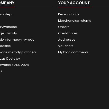
OMPANY
YOUR ACCOUNT
n sklepu
Personal info
Merchandise returns
prywatności
Orders
je i zwroty
Credit notes
k-informacyjny-rodo
Addresses
cookies
Vouchers
ane metody płatności
My blog comments
 Czas Dostawy
owanie z ZUS 2024
us