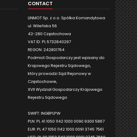
CONTACT
LINMOT Sp. z o.o. Spółka Komandytowa
ul. Wileńska 56
42-280 Częstochowa
VAT ID: PL 5732840297
REGON: 242801764
Podmiot Gospodarczy jest wpisany do
Krajowego Rejestru Sądowego,
który prowadzi Sąd Rejonowy w
Częstochowie,
XVII Wydział Gospodarczy Krajowego
Rejestru Sądowego
SWIFT: INGBPLPW
PLN: PL 41 1050 1142 1000 0090 9300 5867
EUR: PL 47 1050 1142 1000 0091 3745 7561