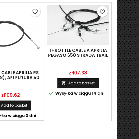
favorite_border
favorite_border
THROTTLE CABLE A APRILIA
PEGASO 650 STRADA TRAIL
I.E (06-10) LINMOT
AP8114480
Price
CABLE APRILIA RS
THROTTLE 
zł107.38
98), AF1 FUTURA 50
RSV1000 
 LINMOT AP8214086
LINMO
Add to basket


Wysyłka w ciągu 14 dni
Price
P
zł109.62
z
Add to basket
A


ka w ciągu 3 dni
Wysyłka