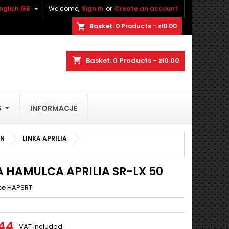

nglish GB
Welcome,
Sign in
or
Create an account
×
×
×
Basket:
0
Products - zł0.00
shopping_cart
shopping_cart
Basket:
0
Products - zł0.00
n
S
INFORMACJE
t
AN
LINKA APRILIA
A HAMULCA APRILIA SR-LX 50
ce
HAPSRT
.44
VAT included