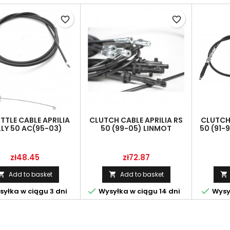
favorite_border
favorite_border
TTLE CABLE APRILIA
CLUTCH CABLE APRILIA RS
CLUTCH 
LY 50 AC(95-03)
50 (99-05) LINMOT
50 (91-
NMOT AP8214160
AP8214178
(91-92)
Price
Price
zł48.45
zł72.87
Add to basket
Add to basket





yłka w ciągu 3 dni
Wysyłka w ciągu 14 dni
Wysył