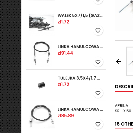
WAŁEK 5X7/1,5 (GAZ WSK)(PR5)
Price
zł1.72
favorite_border
LINKA HAMULCOWA PRZYCZEPY KNOTT 1240/1030 33921-1.11S
Price
zł91.44

favorite_border
TULEJKA 3,5X4/1,7 GAZÓW -OCYNK
Price
zł1.72
DESCRI
favorite_border
APRILIA
LINKA HAMULCOWA PRZYCZEPY KNOTT 1040/830 33921-1.07S
SR-LX 50
Price
zł85.89
16 OTH
favorite_border