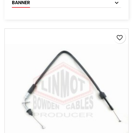
BANNER
favorite_border