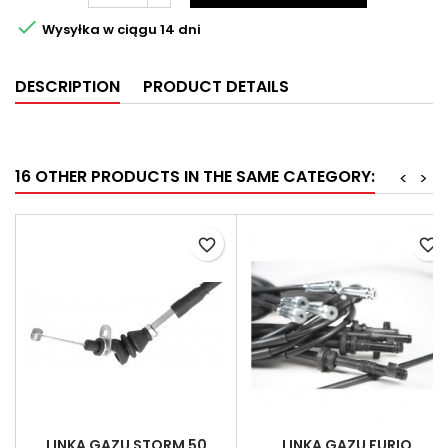

Wysyłka w ciągu 14 dni
DESCRIPTION
PRODUCT DETAILS
16 OTHER PRODUCTS IN THE SAME CATEGORY:
<
>
favorite_border
favorite_border
LINKA GAZU STORM 50
LINKA GAZU FURIO