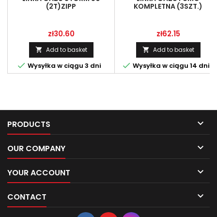
(2T)ZIPP
KOMPLETNA (3SZT.)
Price
Price
zł30.60
zł62.15
Add to basket
Add to basket




Wysyłka w ciągu 3 dni
Wysyłka w ciągu 14 dni

PRODUCTS

OUR COMPANY

YOUR ACCOUNT

CONTACT