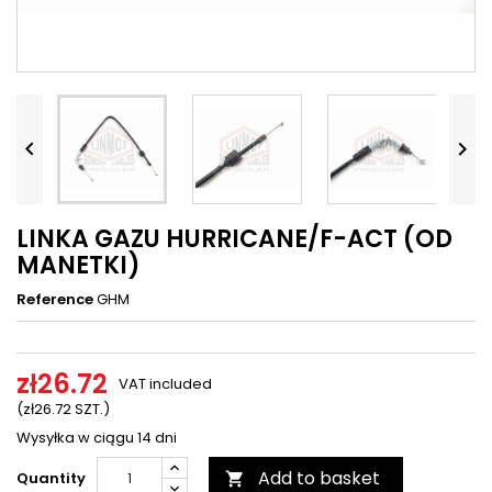




LINKA GAZU HURRICANE/F-ACT (OD
MANETKI)
Reference
GHM
zł26.72
VAT included
(zł26.72 SZT.)
Wysyłka w ciągu 14 dni
Add to basket
Quantity
