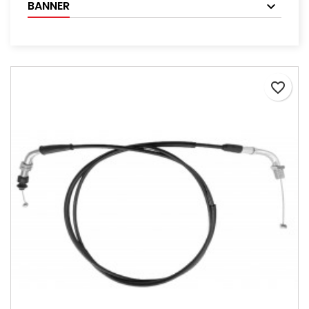
BANNER
favorite_border