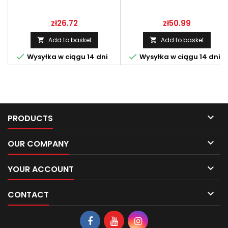
Price
Price
zł26.72
zł50.99
Add to basket
Add to basket




Wysyłka w ciągu 14 dni
Wysyłka w ciągu 14 dni

PRODUCTS

OUR COMPANY

YOUR ACCOUNT

CONTACT