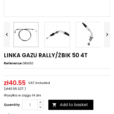




LINKA GAZU RALLY/ŻBIK 50 4T
Reference
GRA50
zł40.55
VAT included
(zł40.55 SZT.)
Wysyłka w ciągu 14 dni
Add to basket
Quantity
