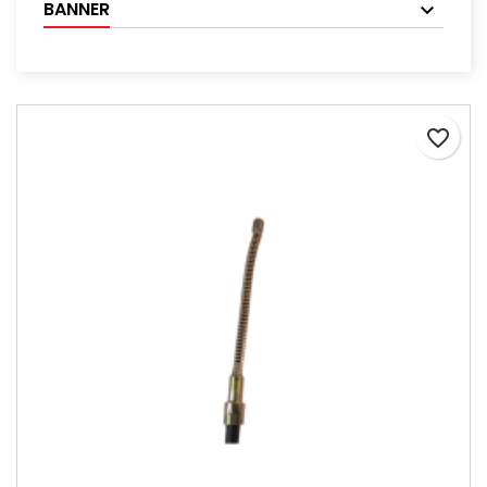
BANNER
favorite_border