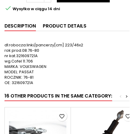

Wysyłka w ciągu 14 dni
DESCRIPTION
PRODUCT DETAILS
dł.robocza:linki/pancerzy[cm] 223/46x2
rok prod.08.76-80
nr kat.321609721A
wg.Cofel 11.706
MARKA: VOLKSWAGEN
MODEL: PASSAT
ROCZNIK: 76-81
OE: 321609721A
16 OTHER PRODUCTS IN THE SAME CATEGORY:
<
>
favorite_border
favorite_border