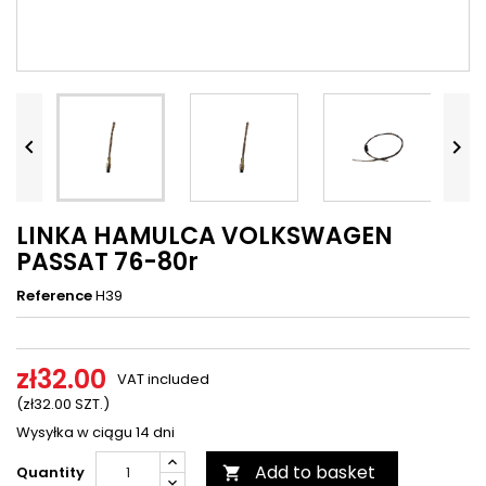




LINKA HAMULCA VOLKSWAGEN
PASSAT 76-80r
Reference
H39
zł32.00
VAT included
(zł32.00 SZT.)
Wysyłka w ciągu 14 dni
Add to basket
Quantity
