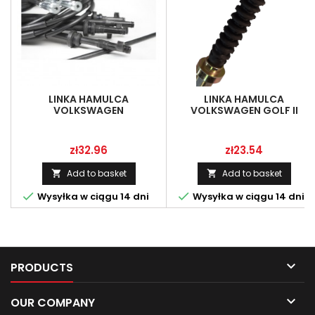
LINKA HAMULCA
LINKA HAMULCA
VOLKSWAGEN
VOLKSWAGEN GOLF II
PASSAT/SANTANA(5CYL)1981-
GTIJETTA GLI(TARCZE)
87L
Price
Price
zł32.96
zł23.54
Add to basket
Add to basket




Wysyłka w ciągu 14 dni
Wysyłka w ciągu 14 dni

PRODUCTS

OUR COMPANY